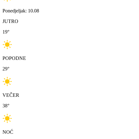
Ponedjeljak: 10.08
JUTRO
19
°
POPODNE
29
°
VEČER
38
°
NOĆ