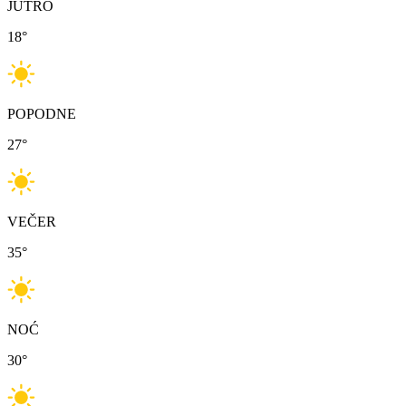
JUTRO
18
°
POPODNE
27
°
VEČER
35
°
NOĆ
30
°