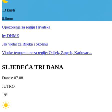
13
km/h
0.0mm
Upozorenja
za regiju Hrvatska
by DHMZ
Jak vjetar za
Rijeka i okolinu
Visoke temperature za
regije: Osijek, Zagreb, Karlovac...
SLJEDEĆA TRI DANA
Danas: 07.08
JUTRO
19
°