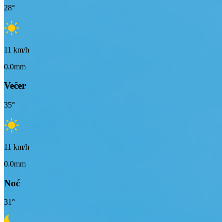
28
°
11
km/h
0.0mm
Večer
35
°
11
km/h
0.0mm
Noć
31
°