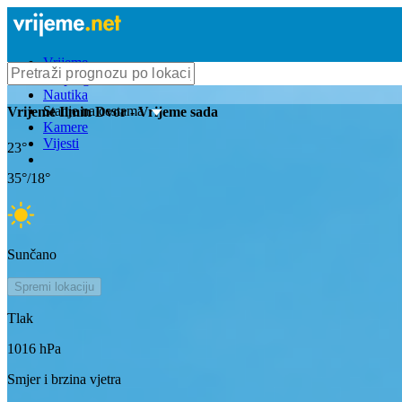
Vrijeme
Bioprognoza
Nautika
Stanje na cestama
Vrijeme
Ilmin Dvor
- Vrijeme sada
Kamere
Vijesti
23
°
35
°/
18
°
Sunčano
Spremi lokaciju
Tlak
1016
hPa
Smjer i brzina vjetra