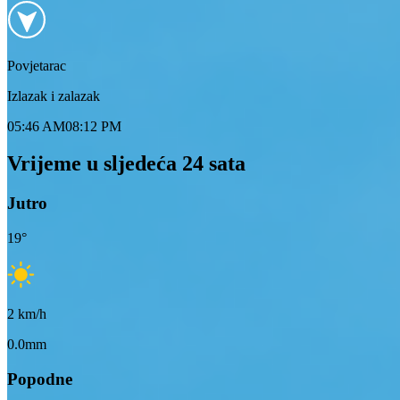
Povjetarac
Izlazak i zalazak
05:46 AM
08:12 PM
Vrijeme u sljedeća 24 sata
Jutro
19
°
2
km/h
0.0mm
Popodne