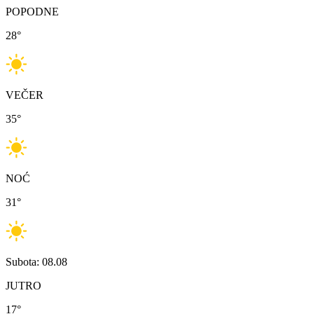
POPODNE
28
°
VEČER
35
°
NOĆ
31
°
Subota: 08.08
JUTRO
17
°