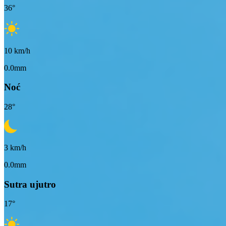
36
°
10
km/h
0.0mm
Noć
28
°
3
km/h
0.0mm
Sutra ujutro
17
°