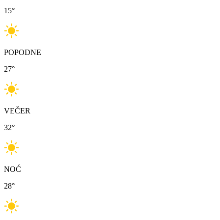
15
°
POPODNE
27
°
VEČER
32
°
NOĆ
28
°