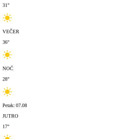
31
°
VEČER
36
°
NOĆ
28
°
Petak: 07.08
JUTRO
17
°