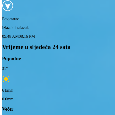
Povjetarac
Izlazak i zalazak
05:48 AM
08:16 PM
Vrijeme u sljedeća 24 sata
Popodne
31
°
6
km/h
0.0mm
Večer