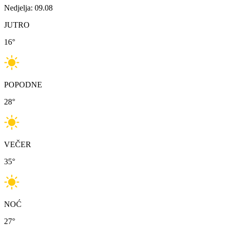
Nedjelja: 09.08
JUTRO
16
°
POPODNE
28
°
VEČER
35
°
NOĆ
27
°