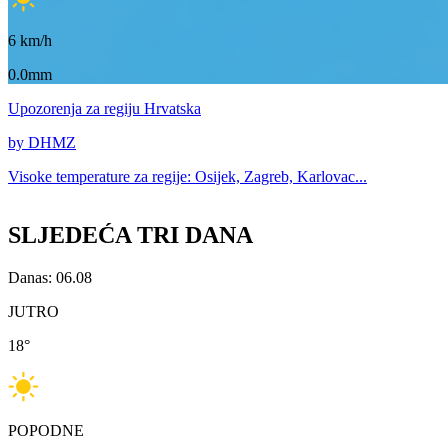
6
km/h
0.0mm
Upozorenja
za regiju Hrvatska
by DHMZ
Visoke temperature za
regije: Osijek, Zagreb, Karlovac...
SLJEDEĆA TRI DANA
Danas: 06.08
JUTRO
18
°
POPODNE