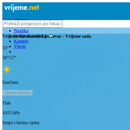
Vrijeme
Bioprognoza
Nautika
Stanje na cestama
Vrijeme
Kordunski Ljeskovac
- Vrijeme sada
Kamere
Vijesti
33
°
36
°/
17
°
Sunčano
Spremi lokaciju
Tlak
1015
hPa
Smjer i brzina vjetra