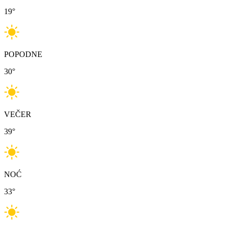
19
°
POPODNE
30
°
VEČER
39
°
NOĆ
33
°