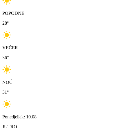
POPODNE
28
°
VEČER
36
°
NOĆ
31
°
Ponedjeljak: 10.08
JUTRO