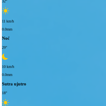
32
°
11
km/h
0.0mm
Noć
29
°
10
km/h
0.0mm
Sutra ujutro
18
°