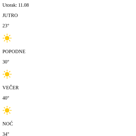
Utorak: 11.08
JUTRO
23
°
POPODNE
30
°
VEČER
40
°
NOĆ
34
°