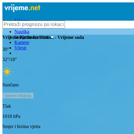
Vrijeme
Bioprognoza
Nautika
Stanje na cestama
Vrijeme
Kutinska Slatina
- Vrijeme sada
Kamere
Vijesti
30
°
32
°/
18
°
Sunčano
Spremi lokaciju
Tlak
1018
hPa
Smjer i brzina vjetra