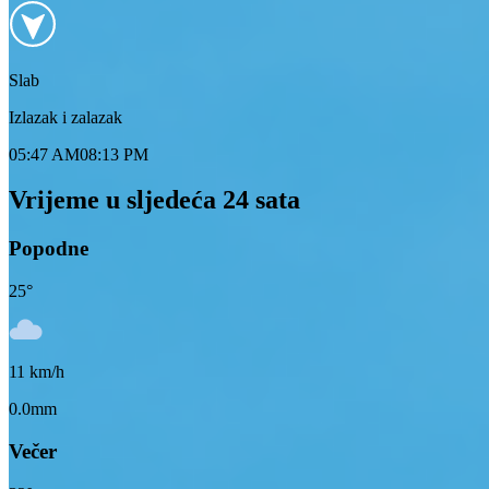
Slab
Izlazak i zalazak
05:47 AM
08:13 PM
Vrijeme u sljedeća 24 sata
Popodne
25
°
11
km/h
0.0mm
Večer