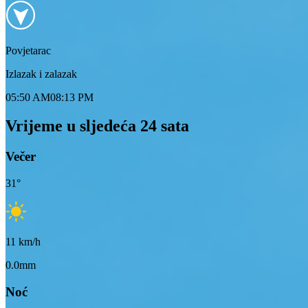
Povjetarac
Izlazak i zalazak
05:50 AM
08:13 PM
Vrijeme u sljedeća 24 sata
Večer
31
°
11
km/h
0.0mm
Noć