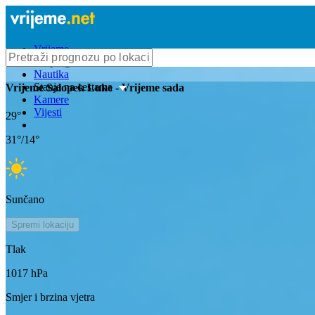
Vrijeme
Bioprognoza
Nautika
Stanje na cestama
Vrijeme
Salopek Luke
- Vrijeme sada
Kamere
Vijesti
29
°
31
°/
14
°
Sunčano
Spremi lokaciju
Tlak
1017
hPa
Smjer i brzina vjetra