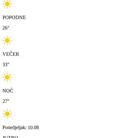
POPODNE
26
°
VEČER
33
°
NOĆ
27
°
Ponedjeljak: 10.08
JUTRO