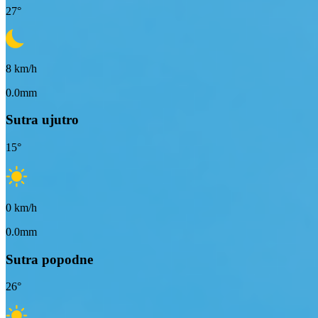
27
°
8
km/h
0.0mm
Sutra ujutro
15
°
0
km/h
0.0mm
Sutra popodne
26
°