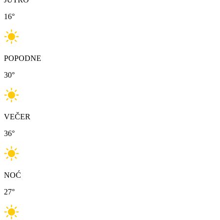
16
°
POPODNE
30
°
VEČER
36
°
NOĆ
27
°