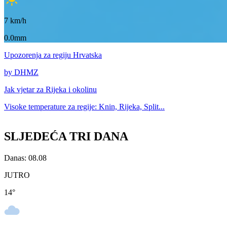
7
km/h
0.0mm
Upozorenja
za regiju Hrvatska
by DHMZ
Jak vjetar za
Rijeka i okolinu
Visoke temperature za
regije: Knin, Rijeka, Split...
SLJEDEĆA TRI DANA
Danas: 08.08
JUTRO
14
°