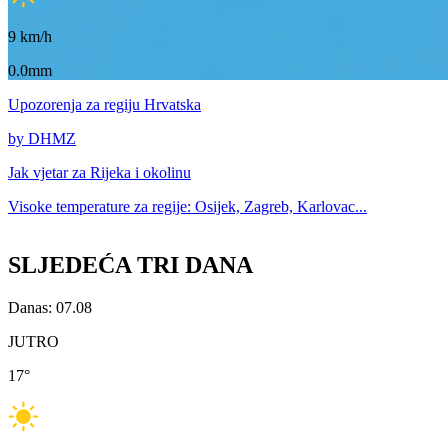
9
km/h
0.0mm
Upozorenja
za regiju Hrvatska
by DHMZ
Jak vjetar za
Rijeka i okolinu
Visoke temperature za
regije: Osijek, Zagreb, Karlovac...
SLJEDEĆA TRI DANA
Danas: 07.08
JUTRO
17
°