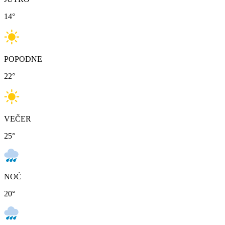
14
°
POPODNE
22
°
VEČER
25
°
NOĆ
20
°