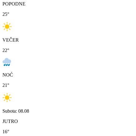
POPODNE
25
°
VEČER
22
°
NOĆ
21
°
Subota: 08.08
JUTRO
16
°