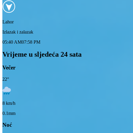
Lahor
Izlazak i zalazak
05:40 AM
07:58 PM
Vrijeme u sljedeća 24 sata
Večer
22
°
8
km/h
0.1mm
Noć