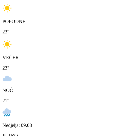
POPODNE
23
°
VEČER
23
°
NOĆ
21
°
Nedjelja: 09.08
JUTRO