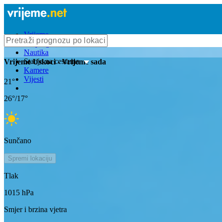
Vrijeme
Bioprognoza
Nautika
Stanje na cestama
Vrijeme
Uskoci
- Vrijeme sada
Kamere
Vijesti
21
°
26
°/
17
°
Sunčano
Spremi lokaciju
Tlak
1015
hPa
Smjer i brzina vjetra