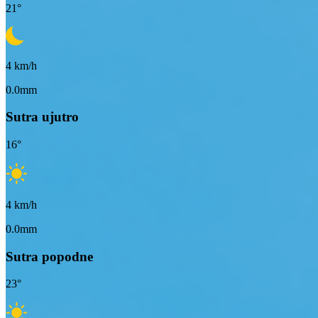
21
°
4
km/h
0.0mm
Sutra ujutro
16
°
4
km/h
0.0mm
Sutra popodne
23
°