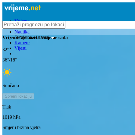
Vrijeme
Bioprognoza
Nautika
Stanje na cestama
Vrijeme
Viskovci
- Vrijeme sada
Kamere
Vijesti
32
°
36
°/
18
°
Sunčano
Spremi lokaciju
Tlak
1019
hPa
Smjer i brzina vjetra