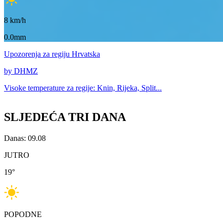
8
km/h
0.0mm
Upozorenja
za regiju Hrvatska
by DHMZ
Visoke temperature za
regije: Knin, Rijeka, Split...
SLJEDEĆA TRI DANA
Danas: 09.08
JUTRO
19
°
POPODNE