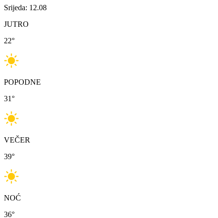
Srijeda: 12.08
JUTRO
22
°
POPODNE
31
°
VEČER
39
°
NOĆ
36
°