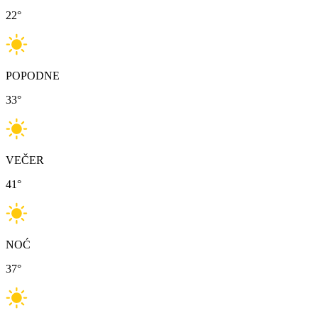
22
°
POPODNE
33
°
VEČER
41
°
NOĆ
37
°