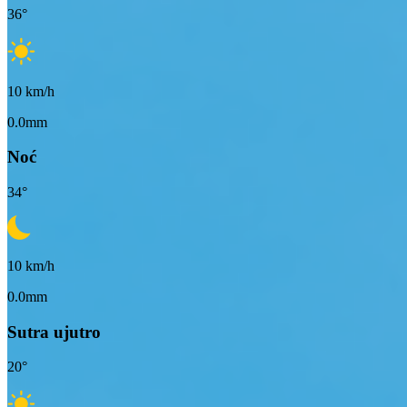
36
°
10
km/h
0.0mm
Noć
34
°
10
km/h
0.0mm
Sutra ujutro
20
°