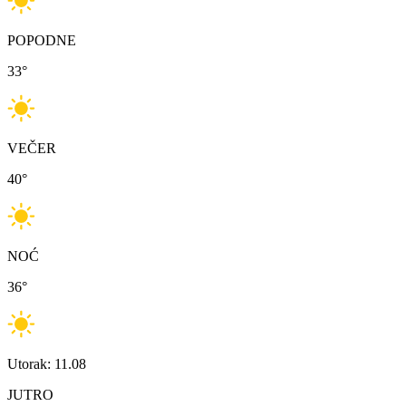
POPODNE
33
°
VEČER
40
°
NOĆ
36
°
Utorak: 11.08
JUTRO