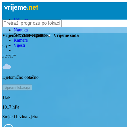
Vrijeme
Bioprognoza
Nautika
Stanje na cestama
Vrijeme
Vrhi Pregradski
- Vrijeme sada
Kamere
Vijesti
20
°
32
°/
17
°
Djelomično oblačno
Spremi lokaciju
Tlak
1017
hPa
Smjer i brzina vjetra