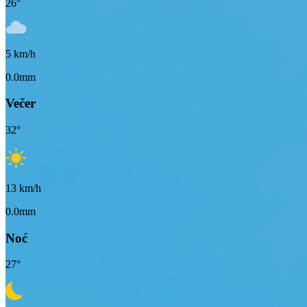
26
°
5
km/h
0.0mm
Večer
32
°
13
km/h
0.0mm
Noć
27
°