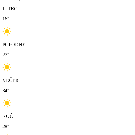
JUTRO
16
°
POPODNE
27
°
VEČER
34
°
NOĆ
28
°