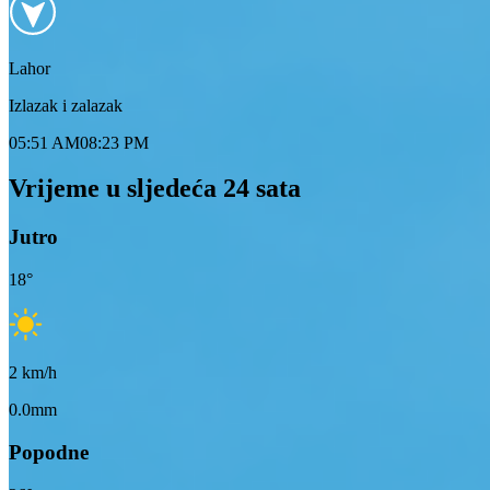
Lahor
Izlazak i zalazak
05:51 AM
08:23 PM
Vrijeme u sljedeća 24 sata
Jutro
18
°
2
km/h
0.0mm
Popodne