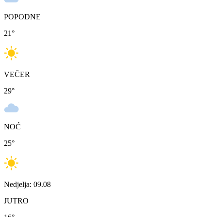
POPODNE
21
°
VEČER
29
°
NOĆ
25
°
Nedjelja: 09.08
JUTRO