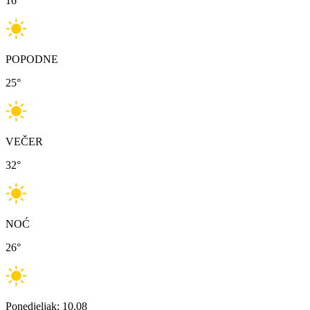
16
°
POPODNE
25
°
VEČER
32
°
NOĆ
26
°
Ponedjeljak: 10.08