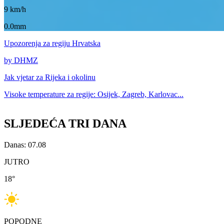
9
km/h
0.0mm
Upozorenja
za regiju Hrvatska
by DHMZ
Jak vjetar za
Rijeka i okolinu
Visoke temperature za
regije: Osijek, Zagreb, Karlovac...
SLJEDEĆA TRI DANA
Danas: 07.08
JUTRO
18
°
POPODNE